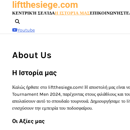
liftthesiege.com
Skip
to
ΚΕΝΤΡΙΚΉ ΣΕΛΊΔΑ
Η ΙΣΤΟΡΊΑ ΜΑΣ
ΕΠΙΚΟΙΝΩΝΉΣΤΕ
content
Youtube
About Us
Η Ιστορία μας
Καλώς ήρθατε στο liftthesiege.com! Η αποστολή μας είναι ν
Tournament Men 2024, παρέχοντας στους φιλάθλους και τους 
απολαύσουν αυτό το σπουδαίο τουρνουά. Δημιουργήσαμε το li
ενισχύσουν την εμπειρία του ποδοσφαίρου.
Οι Αξίες μας