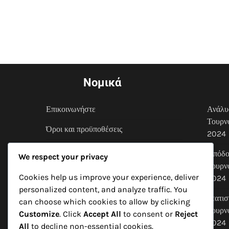
Νομικά
Επικοινωνήστε
Ανάλυ
Τουρν
Όροι και προϋποθέσεις
2024
Πολιτική προστασίας δεδομένων
Απόδο
We respect your privacy
Τουρν
Cookies και παρακολούθηση
Cookies help us improve your experience, deliver
2024
Η ιστορία μας
personalized content, and analyze traffic. You
Στατι
can choose which cookies to allow by clicking
Τουρν
Customize
. Click
Accept All
to consent or
Reject
2024
All
to decline non-essential cookies.