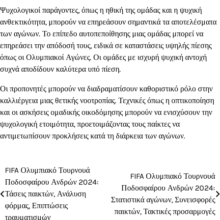
Ψυχολογικοί παράγοντες, όπως η ηθική της ομάδας και η ψυχική
ανθεκτικότητα, μπορούν να επηρεάσουν σημαντικά τα αποτελέσματα
των αγώνων. Το επίπεδο αυτοπεποίθησης μιας ομάδας μπορεί να
επηρεάσει την απόδοσή τους, ειδικά σε καταστάσεις υψηλής πίεσης
όπως οι Ολυμπιακοί Αγώνες. Οι ομάδες με ισχυρή ψυχική αντοχή
συχνά αποδίδουν καλύτερα υπό πίεση.
Οι προπονητές μπορούν να διαδραματίσουν καθοριστικό ρόλο στην
καλλιέργεια μιας θετικής νοοτροπίας. Τεχνικές όπως η οπτικοποίηση
και οι ασκήσεις ομαδικής οικοδόμησης μπορούν να ενισχύσουν την
ψυχολογική ετοιμότητα, προετοιμάζοντας τους παίκτες να
αντιμετωπίσουν προκλήσεις κατά τη διάρκεια των αγώνων.
FIFA Ολυμπιακό Τουρνουά
Post
FIFA Ολυμπιακό Τουρνουά
Ποδοσφαίρου Ανδρών 2024:
Ποδοσφαίρου Ανδρών 2024:
navigation
Τάσεις παικτών, Ανάλυση
Στατιστικά αγώνων, Συνεισφορές
φόρμας, Επιπτώσεις
παικτών, Τακτικές προσαρμογές
τραυματισμών