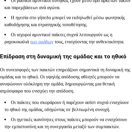
Οι βασικοί αμυντικοί συνήθως έχουν μέσο όρο αρκετών τάκλιν
και παρεμβάσεων ανά αγώνα.
Η ηγεσία στο γήπεδο μπορεί να εκδηλωθεί μέσω φωνητικής
καθοδήγησης και στρατηγικής τοποθέτησης.
Οι ισχυροί αμυντικοί παίκτες συχνά λειτουργούν ως η
ραχοκοκαλιά
των ομάδων
τους, ενισχύοντας την ανθεκτικότητα.
Επίδραση στη δυναμική της ομάδας και το ηθικό
Οι συνεισφορές των παικτών επηρεάζουν σημαντικά τη δυναμική της
ομάδας και το ηθικό. Οι υψηλής απόδοσης αθλητές μπορούν να
ανυψώσουν ολόκληρη την ομάδα, δημιουργώντας μια θετική
ατμόσφαιρα που ενισχύει την απόδοση.
Οι παίκτες που σκοράρουν ή παρέχουν ασίστ συχνά ενισχύουν
το ηθικό της ομάδας, οδηγώντας σε βελτιωμένη συνοχή.
Οι ηγετικές ικανότητες στους παίκτες μπορούν να ενισχύσουν
την εμπιστοσύνη και τη συνεργασία μεταξύ των συμπαικτών.