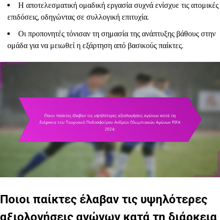
Η αποτελεσματική ομαδική εργασία συχνά ενίσχυε τις ατομικές
επιδόσεις, οδηγώντας σε συλλογική επιτυχία.
Οι προπονητές τόνισαν τη σημασία της ανάπτυξης βάθους στην
ομάδα για να μειωθεί η εξάρτηση από βασικούς παίκτες.
Ποιοι παίκτες έλαβαν τις υψηλότερες
αξιολογήσεις αγώνων κατά τη διάρκεια