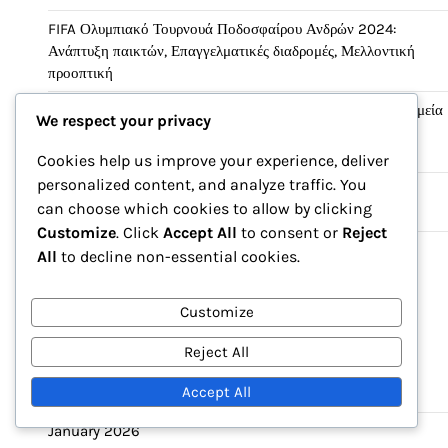
FIFA Ολυμπιακό Τουρνουά Ποδοσφαίρου Ανδρών 2024:
Ανάπτυξη παικτών, Επαγγελματικές διαδρομές, Μελλοντική
προοπτική
FIFA Ολυμπιακό Τουρνουά Ποδοσφαίρου Ανδρών 2024: Σημεία
We respect your privacy
αναφοράς αγώνα, Αντιπαραθέσεις παικτών, Τακτικές
σχηματισμοί
Cookies help us improve your experience, deliver
personalized content, and analyze traffic. You
FIFA Ολυμπιακό Τουρνουά Ποδοσφαίρου Ανδρών 2024:
can choose which cookies to allow by clicking
Ανάλυση αγώνων, Αποτελέσματα, Επιρροή παικτών
Customize
. Click
Accept All
to consent or
Reject
FIFA Ολυμπιακό Τουρνουά Ποδοσφαίρου Ανδρών 2024:
All
to decline non-essential cookies.
Αξιολογήσεις παικτών, Εκτιμήσεις επιπτώσεων, Στατιστικά
σημεία ενδιαφέροντος
Customize
Αρχείο
Reject All
Accept All
February 2026
January 2026