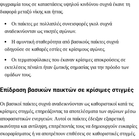
ψυχραιμία τους σε καταστάσεις υψηλού κινδύνου συχνά έκανε τη
διαφορά μεταξύ νίκης και ήττας.
Οι παίκτες με πολλαπλές συνεισφορές γκολ συχνά
αναδεικνύονταν ως νικητές αγώνων.
Η αμυντική σταθερότητα από βασικούς παίκτες συχνά
οδηγούσε σε καθαρές εστίες σε κρίσιμους αγώνες.
Οι τερματοφύλακες που έκαναν κρίσιμες αποκρούσεις σε
εκτελέσεις πέναλτι ήταν ζωτικής σημασίας για την πρόοδο των
ομάδων τους.
Επίδραση βασικών παικτών σε κρίσιμες στιγμές
Οι βασικοί παίκτες συχνά αναδεικνύονταν ως καθοριστικοί κατά τις
κρίσιμες στιγμές, επηρεάζοντας τα αποτελέσματα των αγώνων μέσω
αποφασιστικών ενεργειών. Αυτοί οι παίκτες έδειξαν εξαιρετική
ικανότητα και αντίληψη, επιτρέποντάς τους να δημιουργούν ευκαιρίες
σκοραρίσματος ή να αποτρέπουν επιθέσεις σε καθοριστικές στιγμές.