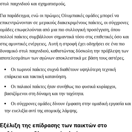
στυλ παιχνιδιού και σχηματισμούς.
Για παράδειγμα, ενώ οι πρώιμες Ολυμπιακές ομάδες μπορεί να
επικεντρώνονταν σε μερικούς διακεκριμένους παίκτες, οι σύγχρονες
ομάδες επωφελούνται από μια πιο συλλογική προσέγγιση, όπου
πολλοί παίκτες συμβάλλουν σημαντικά τόσο στις επιθετικές όσο και
στις αμυντικές ενέργειες. Αυτή η στροφή έχει οδηγήσει σε ένα πιο
δυναμικό στυλ παιχνιδιού, καθιστώντας δύσκολη την πρόβλεψη των
αποτελεσμάτων των αγώνων αποκλειστικά με βάση τους αστέρες.
Οι τωρινοί παίκτες συχνά διαθέτουν υψηλότερη τεχνική
επάρκεια και τακτική κατανόηση.
Οι παλαιοί παίκτες ήταν συνήθως πιο φυσικά κυρίαρχοι,
βασιζόμενοι στη δύναμη και την ταχύτητα.
Οι σύγχρονες ομάδες δίνουν έμφαση στην ομαδική εργασία και
την ευελιξία αντί της ατομικής λάμψης.
Εξέλιξη της επίδρασης των παικτών στο