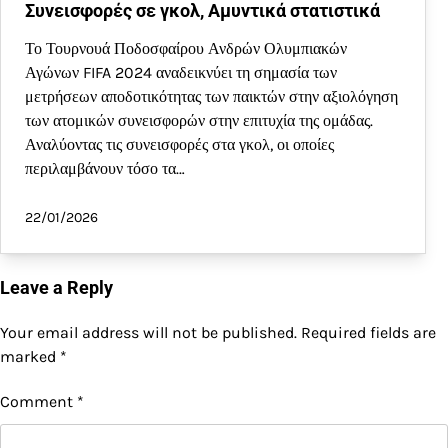
Συνεισφορές σε γκολ, Αμυντικά στατιστικά
Το Τουρνουά Ποδοσφαίρου Ανδρών Ολυμπιακών
Αγώνων FIFA 2024 αναδεικνύει τη σημασία των
μετρήσεων αποδοτικότητας των παικτών στην αξιολόγηση
των ατομικών συνεισφορών στην επιτυχία της ομάδας.
Αναλύοντας τις συνεισφορές στα γκολ, οι οποίες
περιλαμβάνουν τόσο τα…
22/01/2026
Leave a Reply
Your email address will not be published.
Required fields are
marked
*
Comment
*