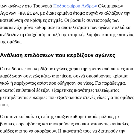
των αγώνων στο Τουρνουά
Ποδοσφαίρου Ανδρών
Ολυμπιακών
Αγώνων FIFA 2024, με διακεκριμένα άτομα συχνά να αλλάζουν την
κατεύθυνση σε κρίσιμες στιγμές. Οι βασικές συνεισφορές των
παικτών όχι μόνο καθόρισαν τα αποτελέσματα των αγώνων αλλά και
ανέδειξαν τη συσχέτιση μεταξύ της ατομικής λάμψης και της επιτυχίας
της ομάδας.
Ανάλυση επιδόσεων που κερδίζουν αγώνες
Οι επιδόσεις που κερδίζουν αγώνες χαρακτηρίζονταν από παίκτες που
παρέδωσαν συνεχώς κάτω από πίεση, συχνά σκοράροντας κρίσιμα
γκολ ή παρέχοντας ασίστ που οδήγησαν σε νίκες. Για παράδειγμα,
αρκετοί επιθετικοί έδειξαν εξαιρετικές ικανότητες τελειώματος,
μετατρέποντας ευκαιρίες που εξασφάλισαν στενές νίκες για τις ομάδες
τους.
Οι αμυντικοί παίκτες επίσης έπαιξαν καθοριστικούς ρόλους, με
βασικές παρεμβάσεις και αποκρούσεις να αποτρέπουν τις αντίπαλες
ομάδες από το να σκοράρουν. Η ικανότητά τους να διατηρούν την