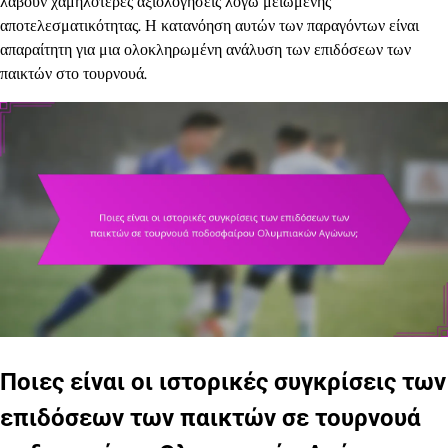
λάβουν χαμηλότερες αξιολογήσεις λόγω μειωμένης
αποτελεσματικότητας. Η κατανόηση αυτών των παραγόντων είναι
απαραίτητη για μια ολοκληρωμένη ανάλυση των επιδόσεων των
παικτών στο τουρνουά.
Ποιες είναι οι ιστορικές συγκρίσεις των
επιδόσεων των παικτών σε τουρνουά