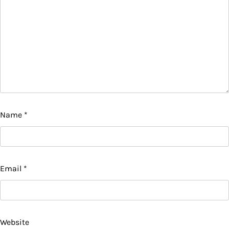
Name
*
Email
*
Website