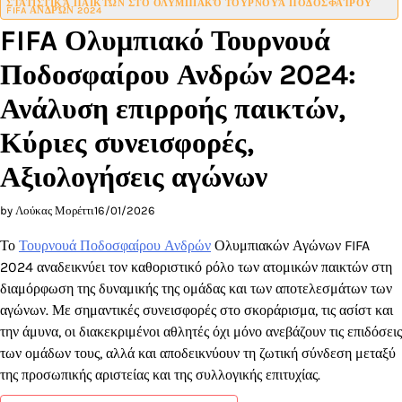
ΣΤΑΤΙΣΤΙΚΆ ΠΑΙΚΤΏΝ ΣΤΟ ΟΛΥΜΠΙΑΚΌ ΤΟΥΡΝΟΥΆ ΠΟΔΟΣΦΑΊΡΟΥ
FIFA ΑΝΔΡΏΝ 2024
FIFA Ολυμπιακό Τουρνουά
Ποδοσφαίρου Ανδρών 2024:
Ανάλυση επιρροής παικτών,
Κύριες συνεισφορές,
Αξιολογήσεις αγώνων
by Λούκας Μορέττι
16/01/2026
Το
Τουρνουά Ποδοσφαίρου Ανδρών
Ολυμπιακών Αγώνων FIFA
2024 αναδεικνύει τον καθοριστικό ρόλο των ατομικών παικτών στη
διαμόρφωση της δυναμικής της ομάδας και των αποτελεσμάτων των
αγώνων. Με σημαντικές συνεισφορές στο σκοράρισμα, τις ασίστ και
την άμυνα, οι διακεκριμένοι αθλητές όχι μόνο ανεβάζουν τις επιδόσεις
των ομάδων τους, αλλά και αποδεικνύουν τη ζωτική σύνδεση μεταξύ
της προσωπικής αριστείας και της συλλογικής επιτυχίας.