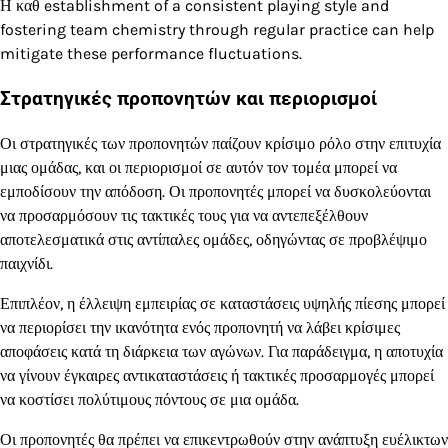
Η καθ establishment of a consistent playing style and
fostering team chemistry through regular practice can help
mitigate these performance fluctuations.
Στρατηγικές προπονητών και περιορισμοί
Οι στρατηγικές των προπονητών παίζουν κρίσιμο ρόλο στην επιτυχία
μιας ομάδας, και οι περιορισμοί σε αυτόν τον τομέα μπορεί να
εμποδίσουν την απόδοση. Οι προπονητές μπορεί να δυσκολεύονται
να προσαρμόσουν τις τακτικές τους για να αντεπεξέλθουν
αποτελεσματικά στις αντίπαλες ομάδες, οδηγώντας σε προβλέψιμο
παιχνίδι.
Επιπλέον, η έλλειψη εμπειρίας σε καταστάσεις υψηλής πίεσης μπορεί
να περιορίσει την ικανότητα ενός προπονητή να λάβει κρίσιμες
αποφάσεις κατά τη διάρκεια των αγώνων. Για παράδειγμα, η αποτυχία
να γίνουν έγκαιρες αντικαταστάσεις ή τακτικές προσαρμογές μπορεί
να κοστίσει πολύτιμους πόντους σε μια ομάδα.
Οι προπονητές θα πρέπει να επικεντρωθούν στην ανάπτυξη ευέλικτων