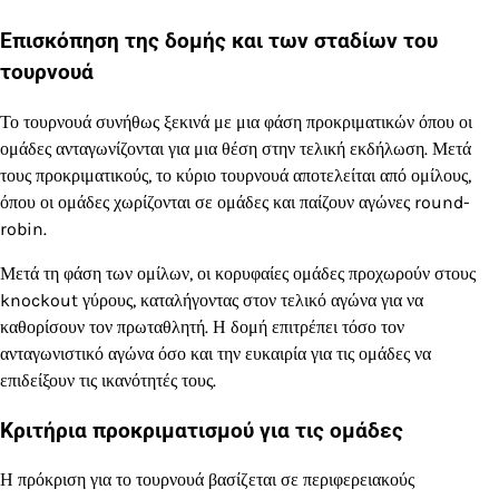
Επισκόπηση της δομής και των σταδίων του
τουρνουά
Το τουρνουά συνήθως ξεκινά με μια φάση προκριματικών όπου οι
ομάδες ανταγωνίζονται για μια θέση στην τελική εκδήλωση. Μετά
τους προκριματικούς, το κύριο τουρνουά αποτελείται από ομίλους,
όπου οι ομάδες χωρίζονται σε ομάδες και παίζουν αγώνες round-
robin.
Μετά τη φάση των ομίλων, οι κορυφαίες ομάδες προχωρούν στους
knockout γύρους, καταλήγοντας στον τελικό αγώνα για να
καθορίσουν τον πρωταθλητή. Η δομή επιτρέπει τόσο τον
ανταγωνιστικό αγώνα όσο και την ευκαιρία για τις ομάδες να
επιδείξουν τις ικανότητές τους.
Κριτήρια προκριματισμού για τις ομάδες
Η πρόκριση για το τουρνουά βασίζεται σε περιφερειακούς