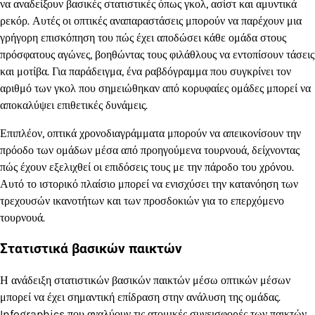
να αναδείξουν βασικές στατιστικές όπως γκολ, ασίστ και αμυντικά
ρεκόρ. Αυτές οι οπτικές αναπαραστάσεις μπορούν να παρέχουν μια
γρήγορη επισκόπηση του πώς έχει αποδώσει κάθε ομάδα στους
πρόσφατους αγώνες, βοηθώντας τους φιλάθλους να εντοπίσουν τάσεις
και μοτίβα. Για παράδειγμα, ένα ραβδόγραμμα που συγκρίνει τον
αριθμό των γκολ που σημειώθηκαν από κορυφαίες ομάδες μπορεί να
αποκαλύψει επιθετικές δυνάμεις.
Επιπλέον, οπτικά χρονοδιαγράμματα μπορούν να απεικονίσουν την
πρόοδο των ομάδων μέσα από προηγούμενα τουρνουά, δείχνοντας
πώς έχουν εξελιχθεί οι επιδόσεις τους με την πάροδο του χρόνου.
Αυτό το ιστορικό πλαίσιο μπορεί να ενισχύσει την κατανόηση των
τρεχουσών ικανοτήτων και των προσδοκιών για το επερχόμενο
τουρνουά.
Στατιστικά βασικών παικτών
Η ανάδειξη στατιστικών βασικών παικτών μέσω οπτικών μέσων
μπορεί να έχει σημαντική επίδραση στην ανάλυση της ομάδας.
Infographics που αναλύουν τις ατομικές συνεισφορές των παικτών,