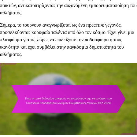
παικτών, αντικατοπτρίζοντας την αυξανόμενη εμπορευματοποίηση του
αθλήματος.
Σήμερα, το τουρνουά αναγνωρίζεται ως ένα престиж γεγονός,
προσελκύοντας κορυφαία ταλέντα από όλο τον κόσμο. Έχει γίνει μια
πλατφόρμα για τις χώρες να επιδείξουν την ποδοσφαιρική τους
ικανότητα και έχει συμβάλει στην παγκόσμια δημοτικότητα του
αθλήματος.