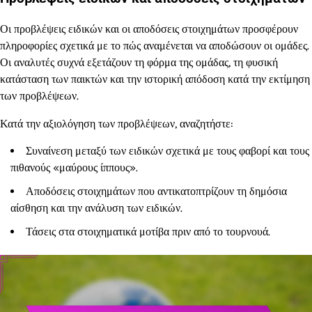
Οι προβλέψεις ειδικών και οι αποδόσεις στοιχημάτων προσφέρουν
πληροφορίες σχετικά με το πώς αναμένεται να αποδώσουν οι ομάδες.
Οι αναλυτές συχνά εξετάζουν τη φόρμα της ομάδας, τη φυσική
κατάσταση των παικτών και την ιστορική απόδοση κατά την εκτίμηση
των προβλέψεων.
Κατά την αξιολόγηση των προβλέψεων, αναζητήστε:
Συναίνεση μεταξύ των ειδικών σχετικά με τους φαβορί και τους
πιθανούς «μαύρους ίππους».
Αποδόσεις στοιχημάτων που αντικατοπτρίζουν τη δημόσια
αίσθηση και την ανάλυση των ειδικών.
Τάσεις στα στοιχηματικά μοτίβα πριν από το τουρνουά.