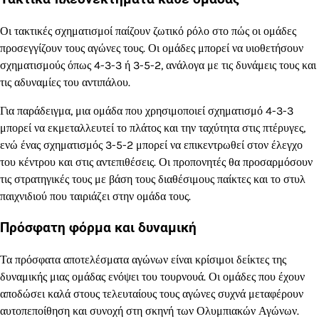
Οι τακτικές σχηματισμοί παίζουν ζωτικό ρόλο στο πώς οι ομάδες
προσεγγίζουν τους αγώνες τους. Οι ομάδες μπορεί να υιοθετήσουν
σχηματισμούς όπως 4-3-3 ή 3-5-2, ανάλογα με τις δυνάμεις τους και
τις αδυναμίες του αντιπάλου.
Για παράδειγμα, μια ομάδα που χρησιμοποιεί σχηματισμό 4-3-3
μπορεί να εκμεταλλευτεί το πλάτος και την ταχύτητα στις πτέρυγες,
ενώ ένας σχηματισμός 3-5-2 μπορεί να επικεντρωθεί στον έλεγχο
του κέντρου και στις αντεπιθέσεις. Οι προπονητές θα προσαρμόσουν
τις στρατηγικές τους με βάση τους διαθέσιμους παίκτες και το στυλ
παιχνιδιού που ταιριάζει στην ομάδα τους.
Πρόσφατη φόρμα και δυναμική
Τα πρόσφατα αποτελέσματα αγώνων είναι κρίσιμοι δείκτες της
δυναμικής μιας ομάδας ενόψει του τουρνουά. Οι ομάδες που έχουν
αποδώσει καλά στους τελευταίους τους αγώνες συχνά μεταφέρουν
αυτοπεποίθηση και συνοχή στη σκηνή των Ολυμπιακών Αγώνων.