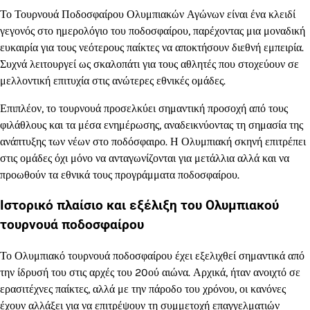
Το Τουρνουά Ποδοσφαίρου Ολυμπιακών Αγώνων είναι ένα κλειδί
γεγονός στο ημερολόγιο του ποδοσφαίρου, παρέχοντας μια μοναδική
ευκαιρία για τους νεότερους παίκτες να αποκτήσουν διεθνή εμπειρία.
Συχνά λειτουργεί ως σκαλοπάτι για τους αθλητές που στοχεύουν σε
μελλοντική επιτυχία στις ανώτερες εθνικές ομάδες.
Επιπλέον, το τουρνουά προσελκύει σημαντική προσοχή από τους
φιλάθλους και τα μέσα ενημέρωσης, αναδεικνύοντας τη σημασία της
ανάπτυξης των νέων στο ποδόσφαιρο. Η Ολυμπιακή σκηνή επιτρέπει
στις ομάδες όχι μόνο να ανταγωνίζονται για μετάλλια αλλά και να
προωθούν τα εθνικά τους προγράμματα ποδοσφαίρου.
Ιστορικό πλαίσιο και εξέλιξη του Ολυμπιακού
τουρνουά ποδοσφαίρου
Το Ολυμπιακό τουρνουά ποδοσφαίρου έχει εξελιχθεί σημαντικά από
την ίδρυσή του στις αρχές του 20ού αιώνα. Αρχικά, ήταν ανοιχτό σε
ερασιτέχνες παίκτες, αλλά με την πάροδο του χρόνου, οι κανόνες
έχουν αλλάξει για να επιτρέψουν τη συμμετοχή επαγγελματιών