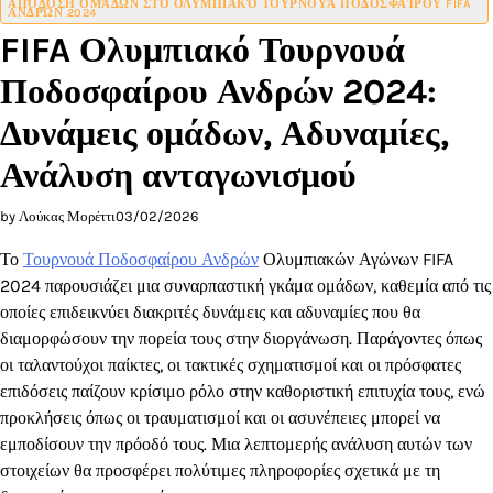
ΑΠΌΔΟΣΗ ΟΜΆΔΩΝ ΣΤΟ ΟΛΥΜΠΙΑΚΌ ΤΟΥΡΝΟΥΆ ΠΟΔΟΣΦΑΊΡΟΥ FIFA
ΑΝΔΡΏΝ 2024
FIFA Ολυμπιακό Τουρνουά
Ποδοσφαίρου Ανδρών 2024:
Δυνάμεις ομάδων, Αδυναμίες,
Ανάλυση ανταγωνισμού
by Λούκας Μορέττι
03/02/2026
Το
Τουρνουά Ποδοσφαίρου Ανδρών
Ολυμπιακών Αγώνων FIFA
2024 παρουσιάζει μια συναρπαστική γκάμα ομάδων, καθεμία από τις
οποίες επιδεικνύει διακριτές δυνάμεις και αδυναμίες που θα
διαμορφώσουν την πορεία τους στην διοργάνωση. Παράγοντες όπως
οι ταλαντούχοι παίκτες, οι τακτικές σχηματισμοί και οι πρόσφατες
επιδόσεις παίζουν κρίσιμο ρόλο στην καθοριστική επιτυχία τους, ενώ
προκλήσεις όπως οι τραυματισμοί και οι ασυνέπειες μπορεί να
εμποδίσουν την πρόοδό τους. Μια λεπτομερής ανάλυση αυτών των
στοιχείων θα προσφέρει πολύτιμες πληροφορίες σχετικά με τη