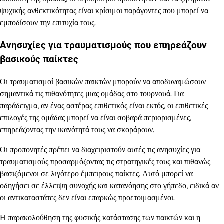
ψυχικής ανθεκτικότητας είναι κρίσιμοι παράγοντες που μπορεί να
εμποδίσουν την επιτυχία τους.
Ανησυχίες για τραυματισμούς που επηρεάζουν
βασικούς παίκτες
Οι τραυματισμοί βασικών παικτών μπορούν να αποδυναμώσουν
σημαντικά τις πιθανότητες μιας ομάδας στο τουρνουά. Για
παράδειγμα, αν ένας αστέρας επιθετικός είναι εκτός, οι επιθετικές
επιλογές της ομάδας μπορεί να είναι σοβαρά περιορισμένες,
επηρεάζοντας την ικανότητά τους να σκοράρουν.
Οι προπονητές πρέπει να διαχειριστούν αυτές τις ανησυχίες για
τραυματισμούς προσαρμόζοντας τις στρατηγικές τους και πιθανώς
βασιζόμενοι σε λιγότερο έμπειρους παίκτες. Αυτό μπορεί να
οδηγήσει σε έλλειψη συνοχής και κατανόησης στο γήπεδο, ειδικά αν
οι αντικαταστάτες δεν είναι επαρκώς προετοιμασμένοι.
Η παρακολούθηση της φυσικής κατάστασης των παικτών και η