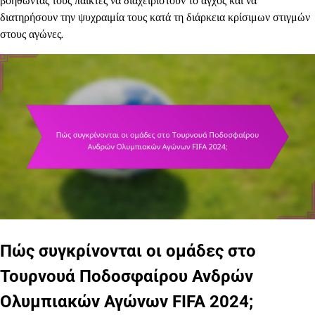
βοηθώντας τους παίκτες να διαχειριστούν το άγχος και να
διατηρήσουν την ψυχραιμία τους κατά τη διάρκεια κρίσιμων στιγμών
στους αγώνες.
Πώς συγκρίνονται οι ομάδες στο
Τουρνουά Ποδοσφαίρου Ανδρών
Ολυμπιακών Αγώνων FIFA 2024;