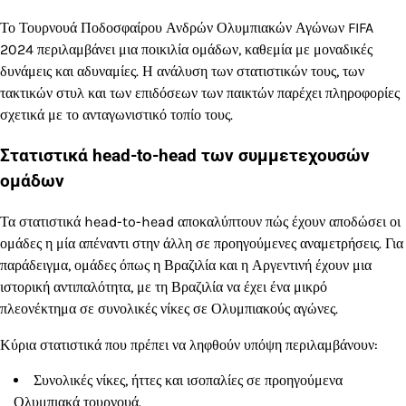
Το Τουρνουά Ποδοσφαίρου Ανδρών Ολυμπιακών Αγώνων FIFA
2024 περιλαμβάνει μια ποικιλία ομάδων, καθεμία με μοναδικές
δυνάμεις και αδυναμίες. Η ανάλυση των στατιστικών τους, των
τακτικών στυλ και των επιδόσεων των παικτών παρέχει πληροφορίες
σχετικά με το ανταγωνιστικό τοπίο τους.
Στατιστικά head-to-head των συμμετεχουσών
ομάδων
Τα στατιστικά head-to-head αποκαλύπτουν πώς έχουν αποδώσει οι
ομάδες η μία απέναντι στην άλλη σε προηγούμενες αναμετρήσεις. Για
παράδειγμα, ομάδες όπως η Βραζιλία και η Αργεντινή έχουν μια
ιστορική αντιπαλότητα, με τη Βραζιλία να έχει ένα μικρό
πλεονέκτημα σε συνολικές νίκες σε Ολυμπιακούς αγώνες.
Κύρια στατιστικά που πρέπει να ληφθούν υπόψη περιλαμβάνουν:
Συνολικές νίκες, ήττες και ισοπαλίες σε προηγούμενα
Ολυμπιακά τουρνουά.