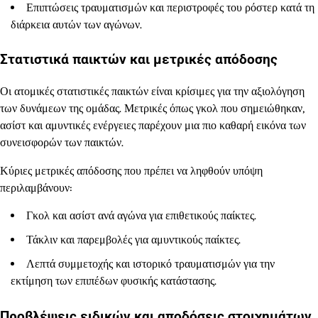
Επιπτώσεις τραυματισμών και περιστροφές του ρόστερ κατά τη
διάρκεια αυτών των αγώνων.
Στατιστικά παικτών και μετρικές απόδοσης
Οι ατομικές στατιστικές παικτών είναι κρίσιμες για την αξιολόγηση
των δυνάμεων της ομάδας. Μετρικές όπως γκολ που σημειώθηκαν,
ασίστ και αμυντικές ενέργειες παρέχουν μια πιο καθαρή εικόνα των
συνεισφορών των παικτών.
Κύριες μετρικές απόδοσης που πρέπει να ληφθούν υπόψη
περιλαμβάνουν:
Γκολ και ασίστ ανά αγώνα για επιθετικούς παίκτες.
Τάκλιν και παρεμβολές για αμυντικούς παίκτες.
Λεπτά συμμετοχής και ιστορικό τραυματισμών για την
εκτίμηση των επιπέδων φυσικής κατάστασης.
Προβλέψεις ειδικών και αποδόσεις στοιχημάτων